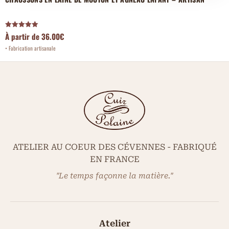
Note
À partir de
36.00
€
5.00
sur 5
ATELIER AU COEUR DES CÉVENNES - FABRIQUÉ
EN FRANCE
"Le temps façonne la matière."
Atelier