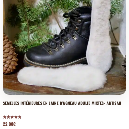
SEMELLES INTÉRIEURES EN LAINE D’AGNEAU ADULTE MIXTES- ARTISAN
Note
22.00
€
4.88
sur 5