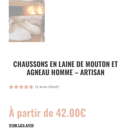
CHAUSSONS EN LAINE DE MOUTON ET
AGNEAU HOMME – ARTISAN
(
2
avis client)
Noté
2
5.00
sur 5
basé sur
À partir de
42.00
€
notations
client
VOIR LES AVIS