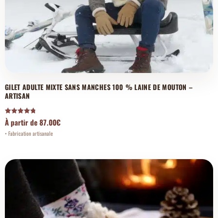
GILET ADULTE MIXTE SANS MANCHES 100 % LAINE DE MOUTON –
ARTISAN
Note
À partir de
87.00
€
4.80
sur 5