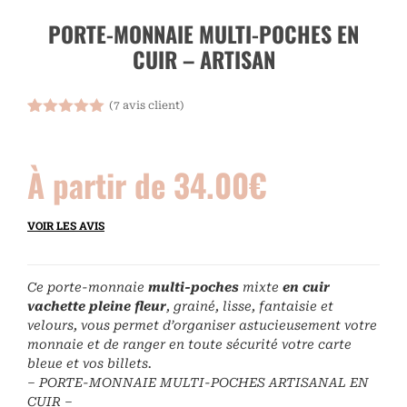
PORTE-MONNAIE MULTI-POCHES EN
CUIR – ARTISAN
(
7
avis client)
Noté
7
5.00
sur 5
basé sur
À partir de
34.00
€
notations
client
VOIR LES AVIS
Ce porte-monnaie
multi-poches
mixte
en cuir
vachette pleine fleur
, grainé, lisse, fantaisie et
velours, vous permet d’organiser astucieusement votre
monnaie et de ranger en toute sécurité votre carte
bleue et vos billets.
– PORTE-MONNAIE MULTI-POCHES ARTISANAL EN
CUIR –