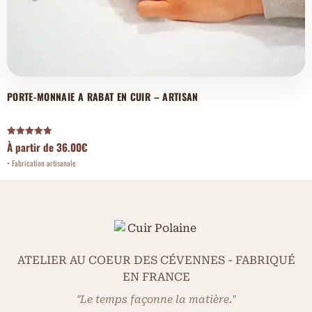
PORTE-MONNAIE A RABAT EN CUIR – ARTISAN
Note
À partir de
36.00
€
5.00
sur 5
ATELIER AU COEUR DES CÉVENNES - FABRIQUÉ
EN FRANCE
"Le temps façonne la matière."