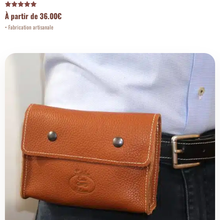
Note
À partir de
36.00
€
5.00
sur 5