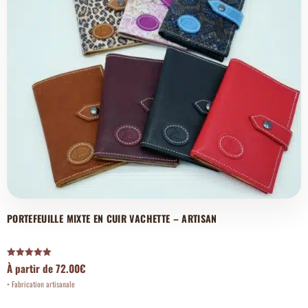
PORTEFEUILLE MIXTE EN CUIR VACHETTE – ARTISAN
Note
À partir de
72.00
€
5.00
sur 5