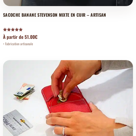
SACOCHE BANANE STEVENSON MIXTE EN CUIR – ARTISAN
Note
À partir de
51.00
€
5.00
sur 5